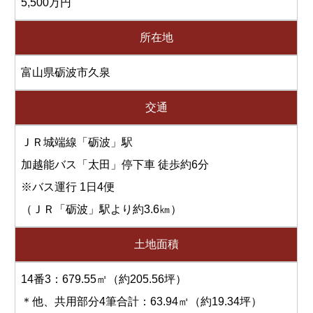
5,500万円
所在地
富山県砺波市久泉
交通
ＪＲ城端線「砺波」駅
加越能バス「太田」停下車 徒歩約6分
※バス運行 1日4便
（ＪＲ「砺波」駅より約3.6㎞）
土地面積
14番3：679.55㎡（約205.56坪）
＊他、共用部分4筆合計：63.94㎡（約19.34坪）